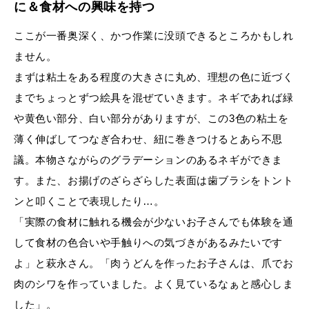
に＆食材への興味を持つ
ここが一番奥深く、かつ作業に没頭できるところかもしれ
ません。
まずは粘土をある程度の大きさに丸め、理想の色に近づく
までちょっとずつ絵具を混ぜていきます。ネギであれば緑
や黄色い部分、白い部分がありますが、この3色の粘土を
薄く伸ばしてつなぎ合わせ、紐に巻きつけるとあら不思
議。本物さながらのグラデーションのあるネギができま
す。また、お揚げのざらざらした表面は歯ブラシをトント
ンと叩くことで表現したり…。
「実際の食材に触れる機会が少ないお子さんでも体験を通
して食材の色合いや手触りへの気づきがあるみたいです
よ」と萩永さん。「肉うどんを作ったお子さんは、爪でお
肉のシワを作っていました。よく見ているなぁと感心しま
した」。