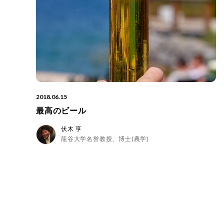
2018.06.15
最高のビール
伏木 亨
龍谷大学名誉教授、博士(農学)