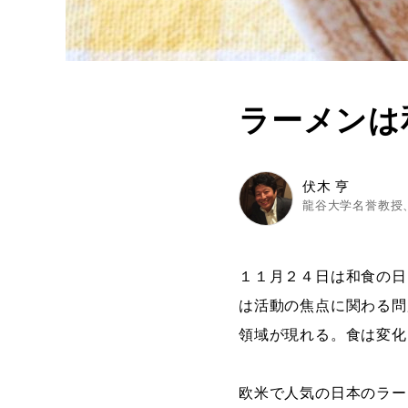
ラーメンは
伏木 亨
龍谷大学名誉教授、
１１月２４日は和食の日
は活動の焦点に関わる問
領域が現れる。食は変化
欧米で人気の日本のラー