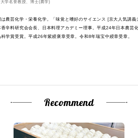
大学名誉教授、博士(農学)
門は農芸化学・栄養化学。「味覚と嗜好のサイエンス [京大人気講義
本香辛料研究会会長、日本料理アカデミー理事。平成24年日本農芸化
品科学賞受賞。平成26年紫綬褒章受章。令和8年瑞宝中綬章受章。
Recommend