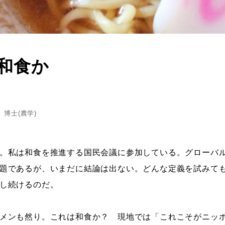
和食か
博士(農学)
。私は和食を推進する国民会議に参加している。グローバ
題であるが、いまだに結論は出ない。どんな定義を試みて
し続けるのだ。
メンも然り。これは和食か？ 現地では「これこそがニッポ