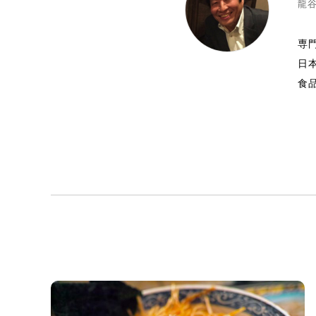
龍谷
専
日
食