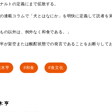
ナルトの定義にまで拡散する。
の連載コラムで「犬とはなにか」を明快に定義して読者を
もの以外は、例外なく和食である。」
半が架空または酩酊状態での発言であることをお断りして
伏木亨
和食
食文化
木 亨