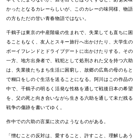
かったとなるカレーらしいが、このカレーの味同様、物語
の方もただの甘い青春物語ではない。
千鶴子は東京の中産階級の生まれで、失業しても直ちに困
ることもなく、友人とスキー旅行へ出かけたり、大学生の
ボーイフレンドとドライブデートに出かけたりする。その
一方、地方出身者で、戦犯として処刑された父を持つ六助
は、失業後たちまち生活に困窮し、故郷の広島の母のもと
で糊口をしのぐ生活を送ることになる。阿川はこの作品の
中で、千鶴子の明るく活発な性格を通して戦後日本の希望
を、父の死と向き合いながら生きる六助を通して未だ残る
戦争の傷跡を書いてゆく。
作中での六助の言葉に次のようなものがある。
「憎むことの反対は、愛すること、許すこと、理解しあう