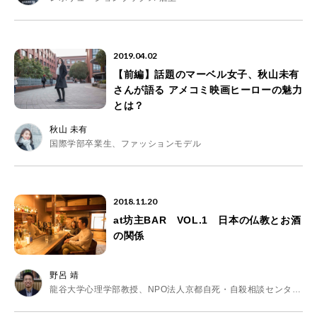
2019.04.02
【前編】話題のマーベル女子、秋山未有
さんが語る アメコミ映画ヒーローの魅力
とは？
秋山 未有
国際学部卒業生、ファッションモデル
2018.11.20
at坊主BAR VOL.1 日本の仏教とお酒
の関係
野呂 靖
龍谷大学心理学部教授、NPO法人京都自死・自殺相談センター理事