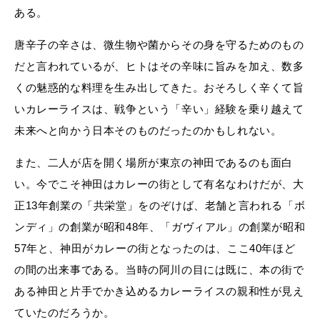
ある。
唐辛子の辛さは、微生物や菌からその身を守るためのもの
だと言われているが、ヒトはその辛味に旨みを加え、数多
くの魅惑的な料理を生み出してきた。おそろしく辛くて旨
いカレーライスは、戦争という「辛い」経験を乗り越えて
未来へと向かう日本そのものだったのかもしれない。
また、二人が店を開く場所が東京の神田であるのも面白
い。今でこそ神田はカレーの街として有名なわけだが、大
正13年創業の「共栄堂」をのぞけば、老舗と言われる「ボ
ンディ」の創業が昭和48年、「ガヴィアル」の創業が昭和
57年と、神田がカレーの街となったのは、ここ40年ほど
の間の出来事である。当時の阿川の目には既に、本の街で
ある神田と片手でかき込めるカレーライスの親和性が見え
ていたのだろうか。