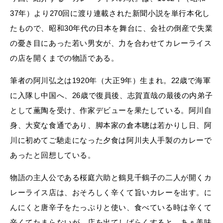
37年）より270回に渡り連載された新聞小説を単行本化し
たもので、昭和30年代の日本を舞台に、会社の倒産で失業
の憂き目にあった若い男女が、力を合わせてカレーライス
の店を開くまでの物語である。
筆者の阿川弘之は1920年（大正9年）生まれ。22歳で海軍
に入隊し中国へ、26歳で復員後、志賀直哉の最後の内弟子
として薫陶を受け、作家デビューを果たしている。阿川自
身、大変な食通であり、脚本家の倉本聰は若かりし日、阿
川に初めてご馳走になった夕食は阿川夫人手製のカレーで
あったと回想している。
物語の主人公である桜庭六助と鶴見千鶴子の二人が開くカ
レーライス店は、おそろしく辛くて旨いカレーを出す。に
んにくと唐辛子をたっぷりと使い、食べている時は辛くて
辛くてたまらないが、店を出てしばらくすると、あぁ美味