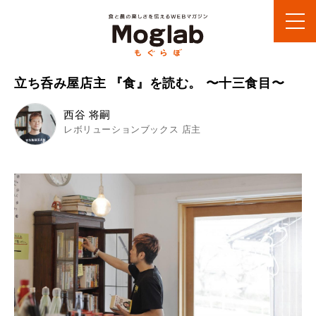
立ち呑み屋店主 『食』を読む。 〜十三食目〜
西谷 将嗣
レボリューションブックス 店主