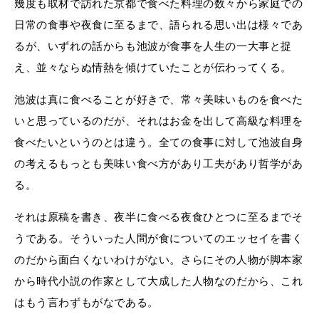
幾度も取材で訪れた京都で食べた料理の数々から家庭での
日常の食事や夜食に至るまで、語られる思い出は様々であ
るが、いずれの話からも池波が食事を人生の一大事と捉
え、並々ならぬ情熱を傾けていたことが伝わってくる。
池波は真に食べることが好きで、常々美味いものを食べた
いと思っているのだが、それはお金を出して高級な料理を
食べたいというのとは違う。全ての食事に対して池波自身
の考えるもっとも美味い食べ方があり工夫があり哲学があ
る。
それは原稿を書き、夜半に食べる夜食ひとつに至るまでそ
うである。そういった人間が食についてのエッセイを書く
のだから面白くないわけがない。さらにその人物が脚本家
から時代小説の作家として大成した人物なのだから、これ
はもう言わずもがなである。