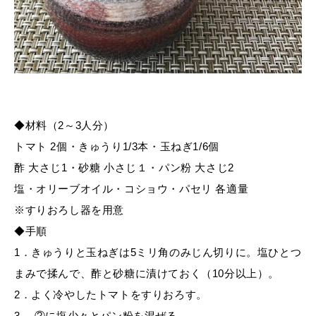
◆材料（2～3人分）
トマト 2個・きゅうり1/3本・玉ねぎ1/6個
酢 大さじ1・砂糖 小さじ１・パン粉 大さじ2
塩・オリーブオイル・コショウ・パセリ 各適量
※すりおろし器を用意
◆手順
1．きゅうりと玉ねぎは5ミリ角のみじん切りに。塩ひとつ
まみで揉んで、酢と砂糖に漬けておく（10分以上）。
2．よく冷やしたトマトをすりおろす。
3. ②に塩少々とパン粉を混ぜる。