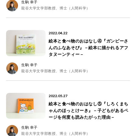
生駒 幸子
龍谷大学文学部教授、博士（人間科学）
2022.04.22
絵本と食べ物のおはなし④『ガンピーさ
んのふなあそび』－絵本に描かれるアフ
タヌーンティー－
生駒 幸子
龍谷大学文学部教授、博士（人間科学）
2022.05.27
絵本と食べ物のおはなし⑤『しろくまち
ゃんのほっとけーき』－子どもがあるペ
ージを何度も読みたがった理由－
生駒 幸子
龍谷大学文学部教授、博士（人間科学）