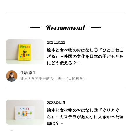
Recommend
2021.10.22
絵本と食べ物のおはなし①『ひとまねこ
ざる』－外国の文化を日本の子どもたち
にどう伝える？－
生駒 幸子
龍谷大学文学部教授、博士（人間科学）
2022.04.15
絵本と食べ物のおはなし③『ぐりとぐ
ら』－カステラがあんなに大きかった理
由は？－