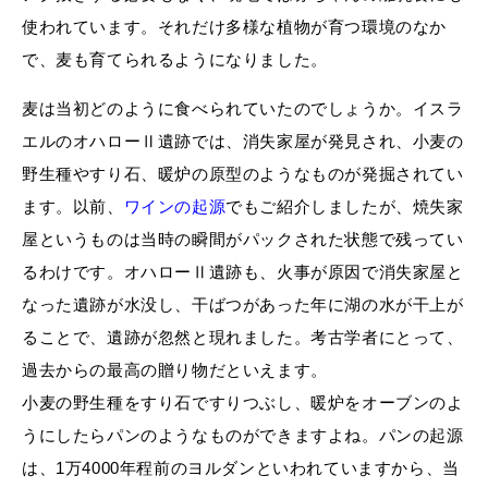
使われています。それだけ多様な植物が育つ環境のなか
で、麦も育てられるようになりました。
麦は当初どのように食べられていたのでしょうか。イスラ
エルのオハローⅡ遺跡では、消失家屋が発見され、小麦の
野生種やすり石、暖炉の原型のようなものが発掘されてい
ます。以前、
ワインの起源
でもご紹介しましたが、焼失家
屋というものは当時の瞬間がパックされた状態で残ってい
るわけです。オハローⅡ遺跡も、火事が原因で消失家屋と
なった遺跡が水没し、干ばつがあった年に湖の水が干上が
ることで、遺跡が忽然と現れました。考古学者にとって、
過去からの最高の贈り物だといえます。
小麦の野生種をすり石ですりつぶし、暖炉をオーブンのよ
うにしたらパンのようなものができますよね。パンの起源
は、1万4000年程前のヨルダンといわれていますから、当