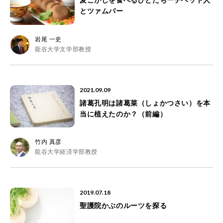
麦こがしを食べるひとたちーチベット人
とツァムパー
岩尾 一史
龍谷大学文学部教授
2021.09.09
諸葛孔明は諸葛菜（しょかつさい）を本
当に植えたのか？（前編）
竹内 真彦
龍谷大学経済学部教授
2019.07.18
聖護院かぶのルーツを探る