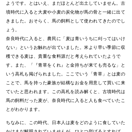
ようです。とはいえ、まだほとんど出土していません。古
墳時代に入ると大麦や小麦の炭化物が馬の骨と一緒に出て
きました。おそらく、馬の飼料として使われてきたのでし
ょう。
奈良時代に入ると、農民に「麦は青いうちに刈ってはいけ
ない」というお触れが出ていました。米より早い季節に収
穫できる麦は、貴重な食料源だと考えられていたようで
す。また、「『青草をくれ』と金持ちが来ても売るな」と
いう高札も掲げられました。ここでいう「青草」とは麦の
ことで、馬を持った豪族が結構なお金を用意して買いに来
ていたと思われます。この高札を読み解くと、古墳時代は
馬の飼料だった麦が、奈良時代に入ると人も食べていたこ
とがわかります。
ちなみに、この時代、日本人は麦をどのように食していた
かはまだ解明されていませんが、ひとつ挙げるとすれば