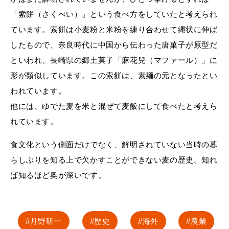
「索餅（さくべい）」という食べ方をしていたと考えられ
ています。索餅は小麦粉と米粉を練り合わせて縄状に伸ば
したもので、奈良時代に中国から伝わった唐菓子が原型だ
といわれ、長崎県の郷土菓子「麻花兒（マファール）」に
形が類似しています。この索餅は、素麺の元となったとい
われています。
他には、ゆでた麦を米と混ぜて麦飯にして食べたと考えら
れています。
食文化という側面だけでなく、解明されていない当時の暮
らしぶりを知る上で欠かすことができない麦の歴史。知れ
ば知るほど奥が深いです。
丹野研一
歴史
海外
農業