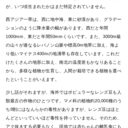
が、いつ頃生まれたかはまだ特定されていません。
西アジア一帯は、西に地中海、東に砂漠があり、グラデー
ションのように降水量の幅があります。西だと年間
1000mm、東だと年間50mmくらいです。また、3000m級
の山々が連なるレバノン山脈や標高0m地帯に加え、海よ
り低いマイナス400mの地溝帯も存在しています。これだ
けたくさんの地形に加え、南北の温度差もかなりあること
から、多様な植物が生育し、人間が栽培できる植物を選べ
たということがいえます。
少し話がそれますが、海外ではポピュラーなレンズ豆も人
類最古の作物のひとつです。マメ科の植物約20,000種のう
ち9割にはなんらかの毒性がありますが、レンズ豆はほと
んどといっていいほど毒性を持っていません。そのため、
アク抜きする必要もなく、現地では赤ちゃんの離乳食にも