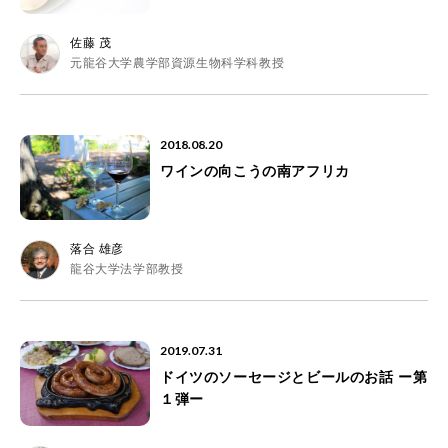
佐藤 茂
元龍谷大学農学部資源生物科学科教授
2018.08.20
ワインの向こうの南アフリカ
落合 雄彦
龍谷大学法学部教授
2019.07.31
ドイツのソーセージとビールのお話 ー第
１弾ー