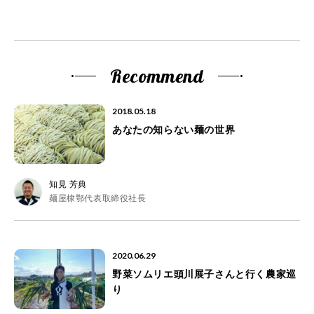
Recommend
2018.05.18
あなたの知らない麺の世界
知見 芳典
麺屋棣鄂代表取締役社長
2020.06.29
野菜ソムリエ頭川展子さんと行く農家巡
り