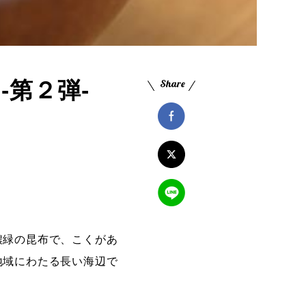
第２弾-
濃緑の昆布で、こくがあ
地域にわたる長い海辺で
。