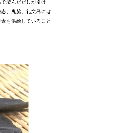
品で澄んだだしが引け
法志、鬼脇、礼文島には
養素を供給していること