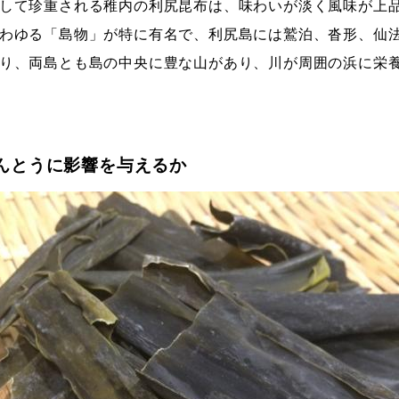
して珍重される稚内の利尻昆布は、味わいが淡く風味が上
わゆる「島物」が特に有名で、利尻島には鷲泊、沓形、仙
り、両島とも島の中央に豊な山があり、川が周囲の浜に栄
んとうに影響を与えるか