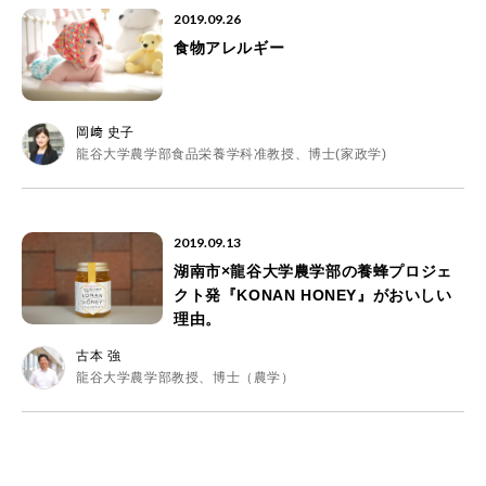
2019.09.26
食物アレルギー
岡﨑 史子
龍谷大学農学部食品栄養学科准教授、博士(家政学)
2019.09.13
湖南市×龍谷大学農学部の養蜂プロジェ
クト発『KONAN HONEY』がおいしい
理由。
古本 強
龍谷大学農学部教授、博士（農学）