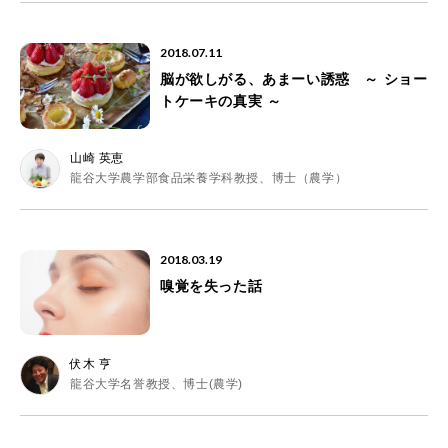
2018.07.11
脳が欲しがる、あまーい誘惑 ～ ショー
トケーキの真実 ～
山崎 英恵
龍谷大学農学部食品栄養学科教授、博士（農学）
2018.03.19
嗅覚を失った話
伏木 亨
龍谷大学名誉教授、博士(農学)