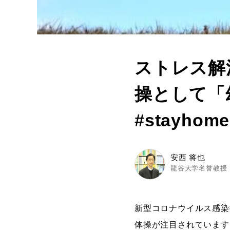
ストレス解
操として「
#stayhome
安西 将也
龍谷大学名誉教授
新型コロナウイルス感染
体操が注目されています