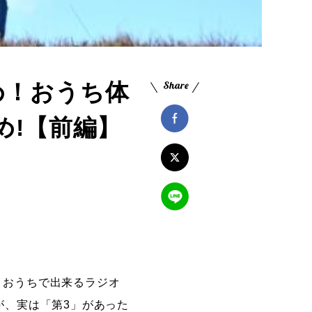
め！おうち体
め!【前編】
、おうちで出来るラジオ
が、実は「第3」があった