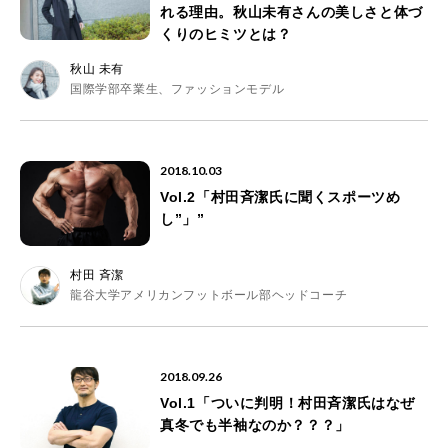
れる理由。秋山未有さんの美しさと体づ
くりのヒミツとは？
秋山 未有
国際学部卒業生、ファッションモデル
2018.10.03
Vol.2「村田斉潔氏に聞くスポーツめ
し”」”
村田 斉潔
龍谷大学アメリカンフットボール部ヘッドコーチ
2018.09.26
Vol.1「ついに判明！村田斉潔氏はなぜ
真冬でも半袖なのか？？？」