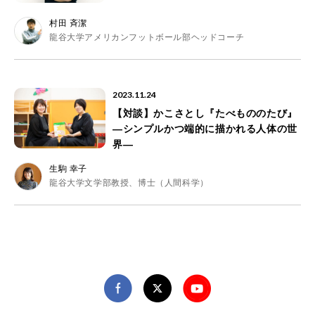
村田 斉潔
龍谷大学アメリカンフットボール部ヘッドコーチ
2023.11.24
【対談】かこさとし『たべもののたび』
―シンプルかつ端的に描かれる人体の世
界―
生駒 幸子
龍谷大学文学部教授、博士（人間科学）