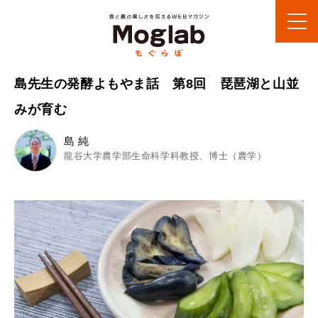
島先生の発酵よもやま話 第8回 琵琶湖と山並
みが育む
島 純
龍谷大学農学部生命科学科教授、博士（農学）