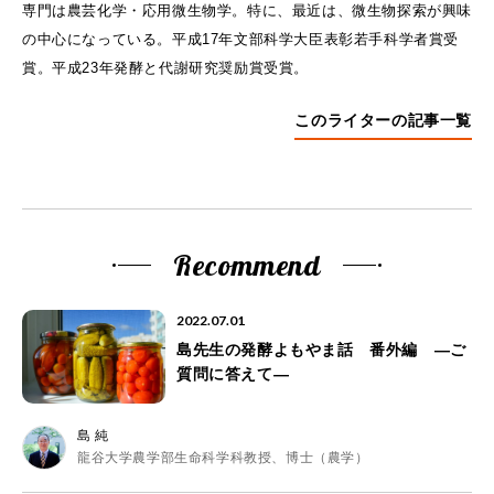
専門は農芸化学・応用微生物学。特に、最近は、微生物探索が興味
の中心になっている。平成17年文部科学大臣表彰若手科学者賞受
賞。平成23年発酵と代謝研究奨励賞受賞。
このライターの記事一覧
Recommend
2022.07.01
島先生の発酵よもやま話 番外編 ―ご
質問に答えて―
島 純
龍谷大学農学部生命科学科教授、博士（農学）