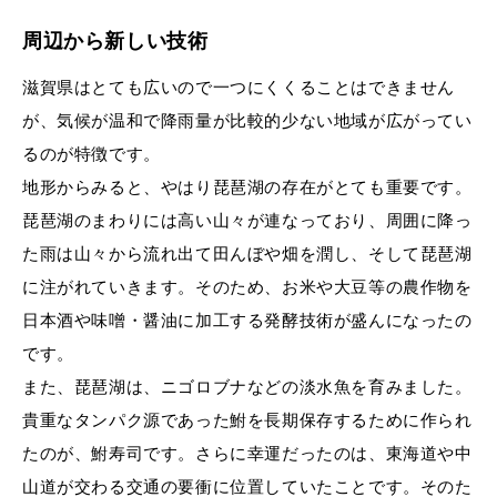
周辺から新しい技術
滋賀県はとても広いので一つにくくることはできません
が、気候が温和で降雨量が比較的少ない地域が広がってい
るのが特徴です。
地形からみると、やはり琵琶湖の存在がとても重要です。
琵琶湖のまわりには高い山々が連なっており、周囲に降っ
た雨は山々から流れ出て田んぼや畑を潤し、そして琵琶湖
に注がれていきます。そのため、お米や大豆等の農作物を
日本酒や味噌・醤油に加工する発酵技術が盛んになったの
です。
また、琵琶湖は、ニゴロブナなどの淡水魚を育みました。
貴重なタンパク源であった鮒を長期保存するために作られ
たのが、鮒寿司です。さらに幸運だったのは、東海道や中
山道が交わる交通の要衝に位置していたことです。そのた