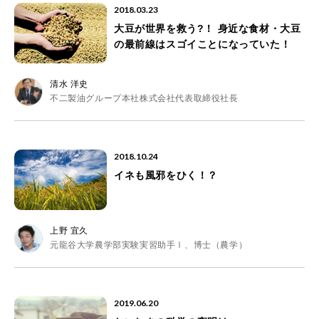
2018.03.23
大豆が世界を救う?！ 身近な食材・大豆
の最前線はスゴイことになっていた！
清水 洋史
不二製油グループ本社株式会社代表取締役社長
2018.10.24
イネも風邪をひく！？
上野 宜久
元龍谷大学農学部実験実習助手Ⅰ、博士（農学）
2019.06.20