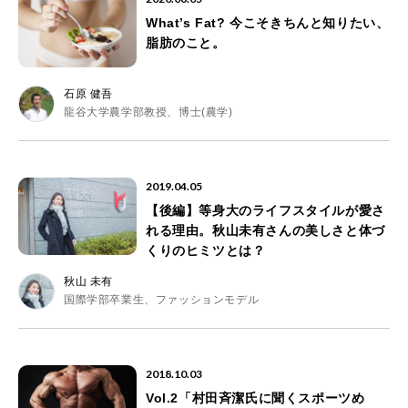
What’s Fat? 今こそきちんと知りたい、
脂肪のこと。
石原 健吾
龍谷大学農学部教授、博士(農学)
2019.04.05
【後編】等身大のライフスタイルが愛さ
れる理由。秋山未有さんの美しさと体づ
くりのヒミツとは？
秋山 未有
国際学部卒業生、ファッションモデル
2018.10.03
Vol.2「村田斉潔氏に聞くスポーツめ