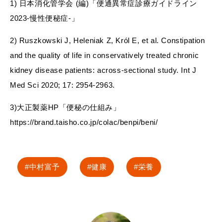
1) 日本消化管学会 (編)「便通異常症診療ガイドライン
2023-慢性便秘症-」
2) Ruszkowski J, Heleniak Z, Król E, et al. Constipation
and the quality of life in conservatively treated chronic
kidney disease patients: across‑sectional study. Int J
Med Sci 2020; 17: 2954‑2963.
3)大正製薬HP「便秘の仕組み」
https://brand.taisho.co.jp/colac/benpi/beni/
中村富予
健康
栄養