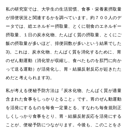
私の研究室では、大学生の生活習慣、食事・栄養素摂取量
が排便状況と関連するかを調べています。約７００人のデ
ータでは、総エネルギー摂取量、とくに朝食のエネルギー
摂取量、１日の炭水化物、たんぱく質の摂取量、とくにご
飯の摂取量が多いほど、排便回数が多いという結果でした
3)。これは、炭水化物、たんぱく質を消化するために、胃
のぜん動運動（消化管が収縮し、食べたものを肛門に向か
って送る運動）が活発化し、胃・結腸反射反応が起きたた
めだと考えられます3)。
私が考える便秘予防方法は『炭水化物、たんぱく質が適量
含まれた食事をしっかりとること』です。胃のぜん動運動
を活発にするものを毎食一定量とる、すなわち毎食規則正
しくしっかり食事をとり、胃・結腸反射反応を活発にする
ことが、便秘予防につながります。今後も、このことをさ