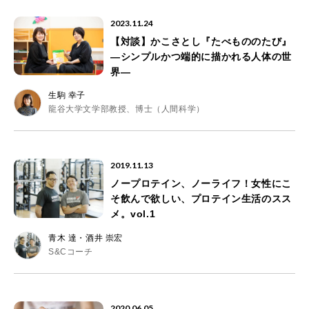
2023.11.24
【対談】かこさとし『たべもののたび』
―シンプルかつ端的に描かれる人体の世
界―
生駒 幸子
龍谷大学文学部教授、博士（人間科学）
2019.11.13
ノープロテイン、ノーライフ！女性にこ
そ飲んで欲しい、プロテイン生活のスス
メ。vol.1
青木 達・酒井 崇宏
S&Cコーチ
2020.06.05