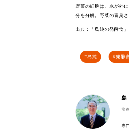
野菜の細胞は、水が外に
分を分解。野菜の青臭さ
出典：「島純の発酵食」
島純
発酵
島
龍
専