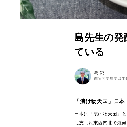
島先生の発
ている
島 純
龍谷大学農学部生
「漬け物天国」日本
日本は「漬け物天国」と
に恵まれ東西南北で気候