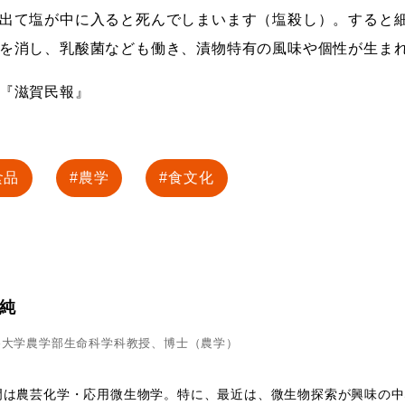
出て塩が中に入ると死んでしまいます（塩殺し）。すると
を消し、乳酸菌なども働き、漬物特有の風味や個性が生ま
『滋賀民報』
食品
農学
食文化
 純
谷大学農学部生命科学科教授、博士（農学）
門は農芸化学・応用微生物学。特に、最近は、微生物探索が興味の中