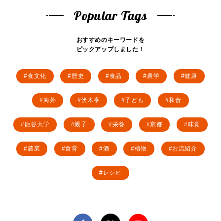
Popular Tags
おすすめのキーワードを
ピックアップしました！
食文化
歴史
食品
農学
健康
海外
伏木亨
子ども
和食
龍谷大学
親子
栄養
京都
味覚
農業
食育
酒
植物
お店紹介
レシピ