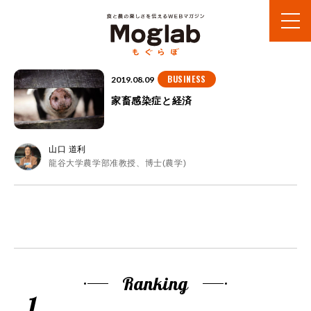
BUSINESS
2019.08.09
家畜感染症と経済
山口 道利
龍谷大学農学部准教授、博士(農学)
Ranking