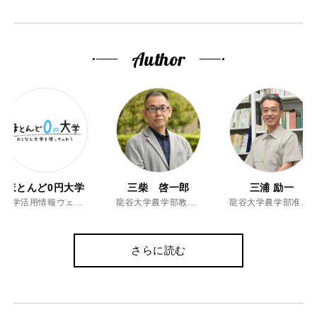
Author
ほとんど0円大学
三柴 啓一郎
三浦 励一
大学活用情報ウェブマガジン
龍谷大学農学部教授、博士（農学）
龍谷大学農学部准教授、博士（農学）
さらに読む