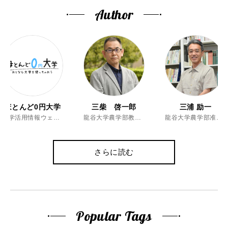
Author
ほとんど0円大学
三柴 啓一郎
三浦 励一
大学活用情報ウェブマガジン
龍谷大学農学部教授、博士（農学）
龍谷大学農学部准教授、博士（農学）
さらに読む
Popular Tags