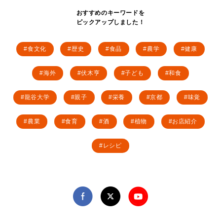
おすすめのキーワードを
ピックアップしました！
食文化
歴史
食品
農学
健康
海外
伏木亨
子ども
和食
龍谷大学
親子
栄養
京都
味覚
農業
食育
酒
植物
お店紹介
レシピ