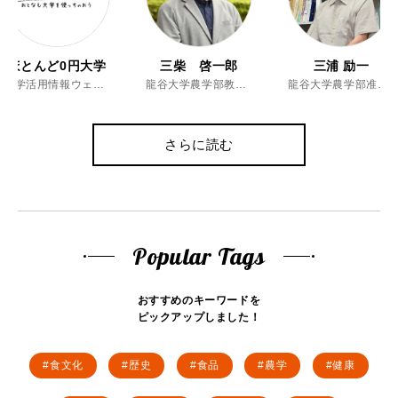
ほとんど0円大学
三柴 啓一郎
三浦 励一
大学活用情報ウェブマガジン
龍谷大学農学部教授、博士（農学）
龍谷大学農学部准教授、博士（農学）
さらに読む
Popular Tags
おすすめのキーワードを
ピックアップしました！
食文化
歴史
食品
農学
健康