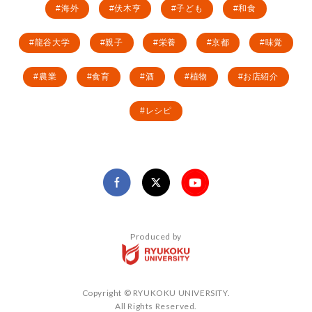
海外
伏木亨
子ども
和食
龍谷大学
親子
栄養
京都
味覚
農業
食育
酒
植物
お店紹介
レシピ
Produced by
Copyright © RYUKOKU UNIVERSITY.
All Rights Reserved.