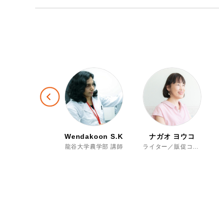
Previous
oglab編集部
Wendakoon S.K.
ナガオ ヨウコ
Moglab編集部 取材スタッフ
龍谷大学農学部 講師
ライター／販促コンサルタント