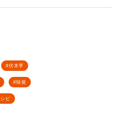
伏木亨
味覚
レシピ