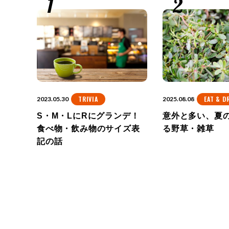
TRIVIA
EAT & D
2023.05.30
2025.08.08
S・M・LにRにグランデ！
意外と多い、夏
食べ物・飲み物のサイズ表
る野草・雑草
記の話