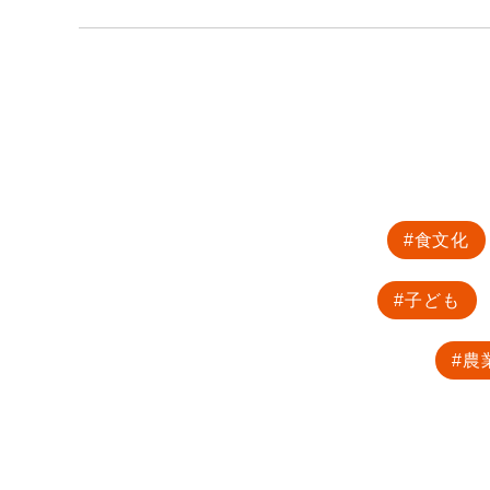
食文化
子ども
農