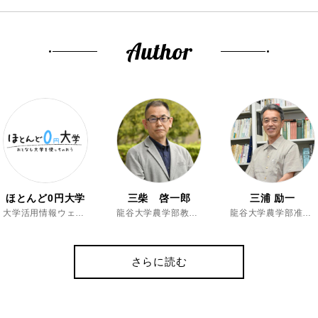
Author
ほとんど0円大学
三柴 啓一郎
三浦 励一
大学活用情報ウェブマガジン
龍谷大学農学部教授、博士（農学）
龍谷大学農学部准教授、博士（農学）
さらに読む