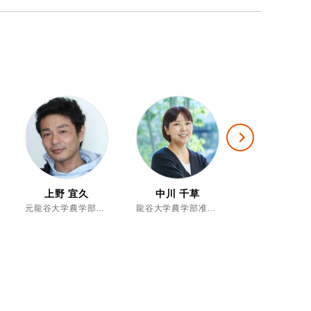
Next
上野 宜久
中川 千草
中川 雅嗣
元龍谷大学農学部実験実習助手Ⅰ、博士（農学）
龍谷大学農学部准教授