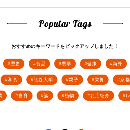
Popular Tags
おすすめのキーワードを
ピックアップしました！
歴史
食品
農学
健康
海外
和食
龍谷大学
親子
栄養
京都
業
食育
酒
植物
お店紹介