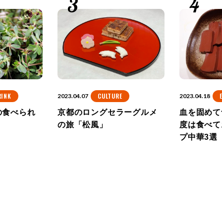
RINK
CULTURE
2023.04.07
2023.04.18
の食べられ
京都のロングセラーグルメ
血を固めて
の旅「松風」
度は食べて
プ中華3選