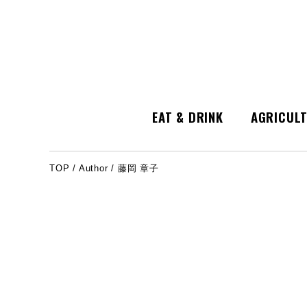
EAT & DRINK
AGRICUL
TOP
/
Author
/ 藤岡 章子