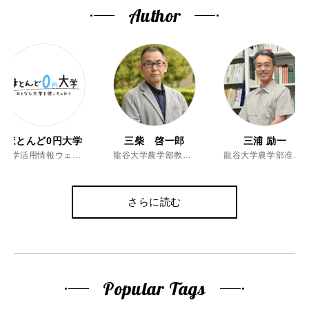
Author
ほとんど0円大学
三柴 啓一郎
三浦 励一
大学活用情報ウェブマガジン
龍谷大学農学部教授、博士（農学）
龍谷大学農学部准教授、博士（農学）
さらに読む
Popular Tags