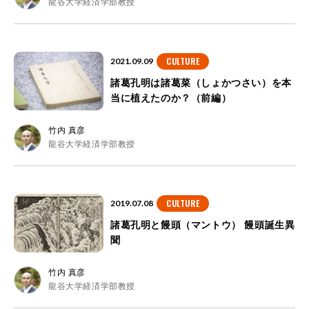
龍谷大学経済学部教授
CULTURE
2021.09.09
諸葛孔明は諸葛菜（しょかつさい）を本
当に植えたのか？（前編）
竹内 真彦
龍谷大学経済学部教授
CULTURE
2019.07.08
諸葛孔明と饅頭（マントウ） 饅頭誕生異
聞
竹内 真彦
龍谷大学経済学部教授