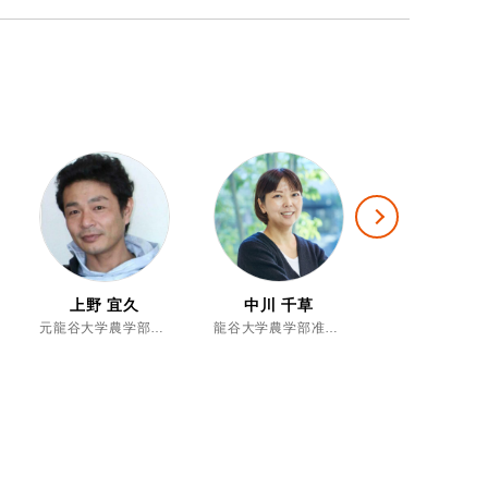
Next
上野 宜久
中川 千草
中川 雅嗣
元龍谷大学農学部実験実習助手Ⅰ、博士（農学）
龍谷大学農学部准教授