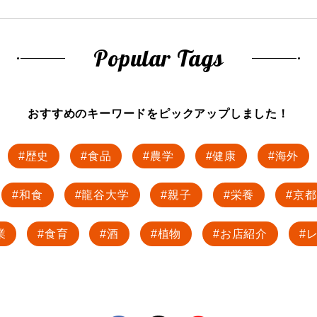
Popular Tags
おすすめのキーワードを
ピックアップしました！
歴史
食品
農学
健康
海外
和食
龍谷大学
親子
栄養
京都
業
食育
酒
植物
お店紹介