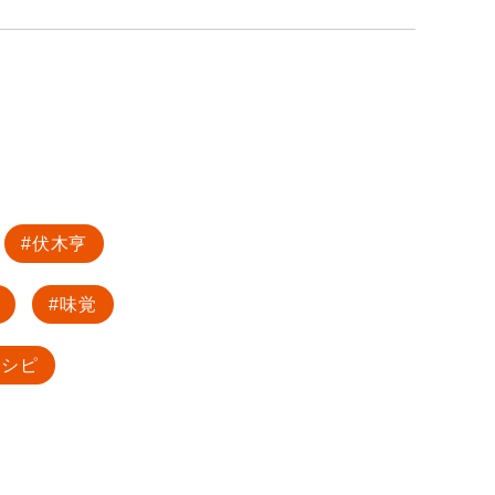
伏木亨
味覚
レシピ