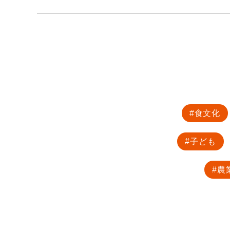
食文化
子ども
農