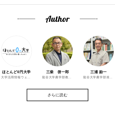
Author
ほとんど0円大学
三柴 啓一郎
三浦 励一
大学活用情報ウェブマガジン
龍谷大学農学部教授、博士（農学）
龍谷大学農学部准教授、博士（農学）
さらに読む