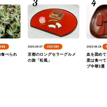
RINK
CULTURE
2023.04.07
2023.04.18
の食べられ
京都のロングセラーグルメ
血を固めて
の旅「松風」
度は食べて
プ中華3選