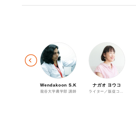
Previous
oglab編集部
Wendakoon S.K.
ナガオ ヨウコ
Moglab編集部 取材スタッフ
龍谷大学農学部 講師
ライター／販促コンサルタント