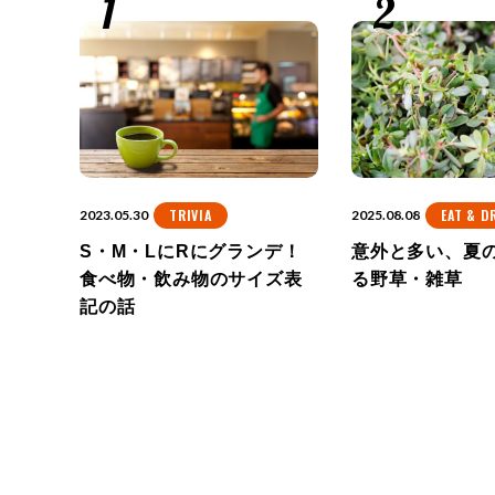
TRIVIA
EAT & D
2023.05.30
2025.08.08
S・M・LにRにグランデ！
意外と多い、夏
食べ物・飲み物のサイズ表
る野草・雑草
記の話