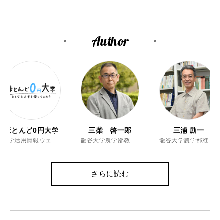
Author
ほとんど0円大学
三柴 啓一郎
三浦 励一
大学活用情報ウェブマガジン
龍谷大学農学部教授、博士（農学）
龍谷大学農学部准教授、博士（農学）
さらに読む