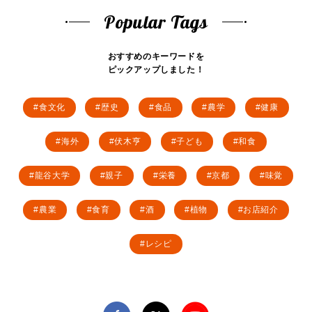
Popular Tags
おすすめのキーワードを
ピックアップしました！
食文化
歴史
食品
農学
健康
海外
伏木亨
子ども
和食
龍谷大学
親子
栄養
京都
味覚
農業
食育
酒
植物
お店紹介
レシピ