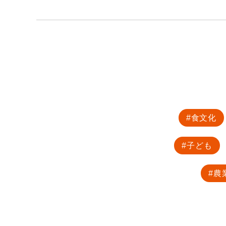
食文化
子ども
農