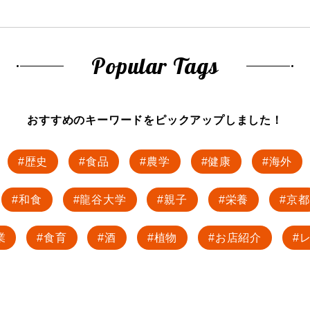
Popular Tags
おすすめのキーワードを
ピックアップしました！
歴史
食品
農学
健康
海外
和食
龍谷大学
親子
栄養
京都
業
食育
酒
植物
お店紹介