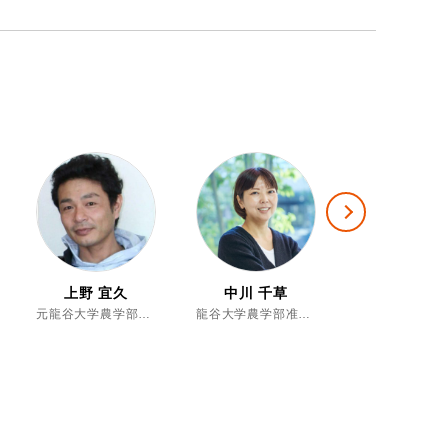
Next
上野 宜久
中川 千草
中川 雅嗣
元龍谷大学農学部実験実習助手Ⅰ、博士（農学）
龍谷大学農学部准教授