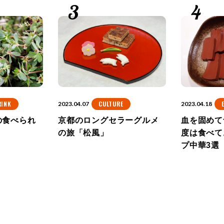
RINK
CULTURE
2023.04.07
2023.04.18
の食べられ
京都のロングセラーグルメ
血を固めて
の旅「松風」
度は食べて
プ中華3選