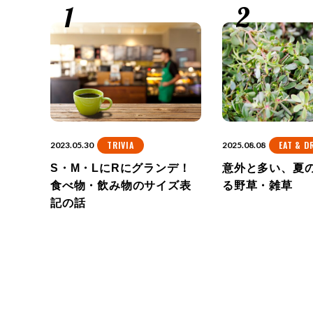
TRIVIA
EAT & D
2023.05.30
2025.08.08
S・M・LにRにグランデ！
意外と多い、夏
食べ物・飲み物のサイズ表
る野草・雑草
記の話