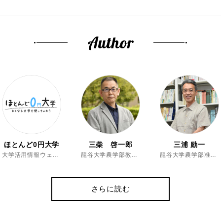
Author
ほとんど0円大学
三柴 啓一郎
三浦 励一
大学活用情報ウェブマガジン
龍谷大学農学部教授、博士（農学）
龍谷大学農学部准教授、博士（農学）
さらに読む