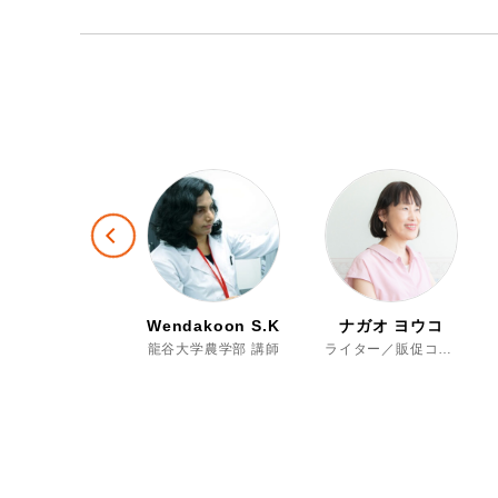
Previous
oglab編集部
Wendakoon S.K.
ナガオ ヨウコ
Moglab編集部 取材スタッフ
龍谷大学農学部 講師
ライター／販促コンサルタント