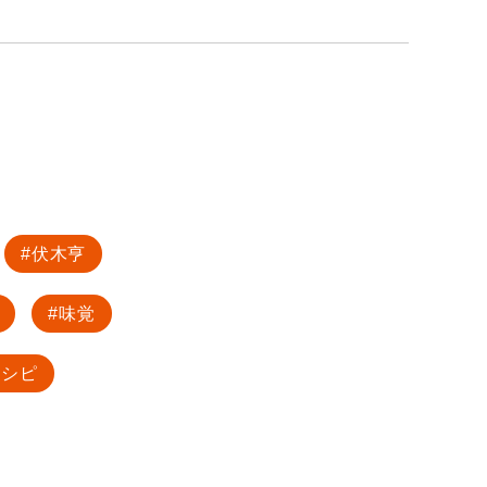
伏木亨
味覚
レシピ