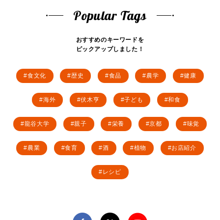
Popular Tags
おすすめのキーワードを
ピックアップしました！
食文化
歴史
食品
農学
健康
海外
伏木亨
子ども
和食
龍谷大学
親子
栄養
京都
味覚
農業
食育
酒
植物
お店紹介
レシピ