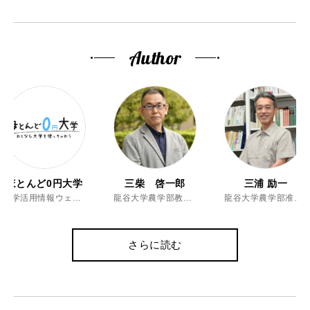
Author
ほとんど0円大学
三柴 啓一郎
三浦 励一
大学活用情報ウェブマガジン
龍谷大学農学部教授、博士（農学）
龍谷大学農学部准教授、博士（農学）
さらに読む