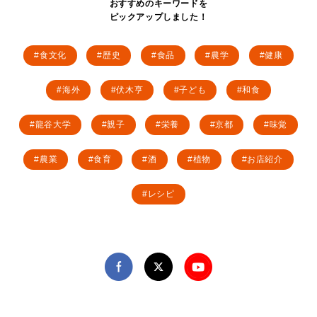
おすすめのキーワードを
ピックアップしました！
食文化
歴史
食品
農学
健康
海外
伏木亨
子ども
和食
龍谷大学
親子
栄養
京都
味覚
農業
食育
酒
植物
お店紹介
レシピ