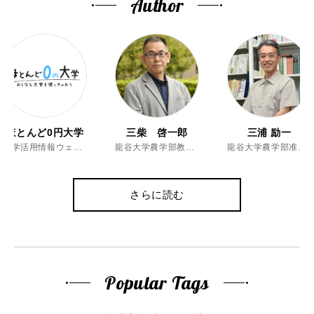
Author
ほとんど0円大学
三柴 啓一郎
三浦 励一
大学活用情報ウェブマガジン
龍谷大学農学部教授、博士（農学）
龍谷大学農学部准教授、博士（農学）
さらに読む
Popular Tags