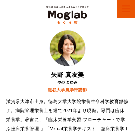
矢野 真友美
やの まゆみ
龍谷大学農学部講師
滋賀県大津市出身。徳島大学大学院栄養生命科学教育部修
了。病院管理栄養士を経て2021年より現職。専門は臨床
栄養学。著書に、「臨床栄養学実習‐フローチャートで学
ぶ臨床栄養管理‐」「Visual栄養学テキスト 臨床栄養学Ⅰ