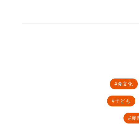
食文化
子ども
農