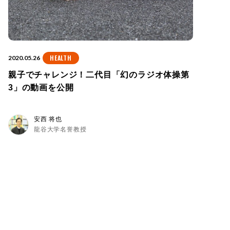
HEALTH
2020.05.26
親子でチャレンジ！二代目「幻のラジオ体操第
3」の動画を公開
安西 将也
龍谷大学名誉教授