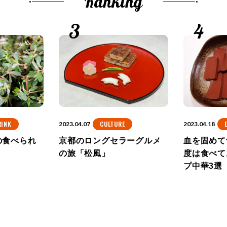
Ranking
RINK
CULTURE
2023.04.07
2023.04.18
の食べられ
京都のロングセラーグルメ
血を固めて
の旅「松風」
度は食べて
プ中華3選