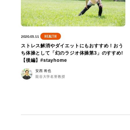
HEALTH
2020.05.11
ストレス解消やダイエットにもおすすめ！おう
ち体操として「幻のラジオ体操第3」のすすめ!
【後編】#stayhome
安西 将也
龍谷大学名誉教授