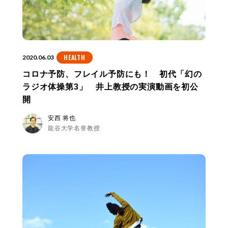
HEALTH
2020.06.03
コロナ予防、フレイル予防にも！ 初代「幻の
ラジオ体操第3」 井上教授の実演動画を初公
開
安西 将也
龍谷大学名誉教授