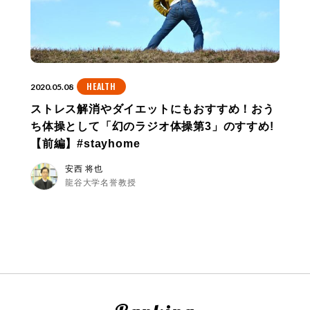
HEALTH
2020.05.08
ストレス解消やダイエットにもおすすめ！おう
ち体操として「幻のラジオ体操第3」のすすめ!
【前編】#stayhome
安西 将也
龍谷大学名誉教授