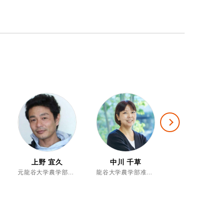
Next
上野 宜久
中川 千草
中川 雅嗣
元龍谷大学農学部実験実習助手Ⅰ、博士（農学）
龍谷大学農学部准教授