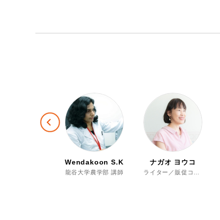
Previous
oglab編集部
Wendakoon S.K.
ナガオ ヨウコ
Moglab編集部 取材スタッフ
龍谷大学農学部 講師
ライター／販促コンサルタント