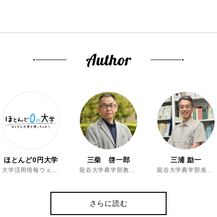
Author
ほとんど0円大学
三柴 啓一郎
三浦 励一
大学活用情報ウェブマガジン
龍谷大学農学部教授、博士（農学）
龍谷大学農学部准教授、博士（農学）
さらに読む