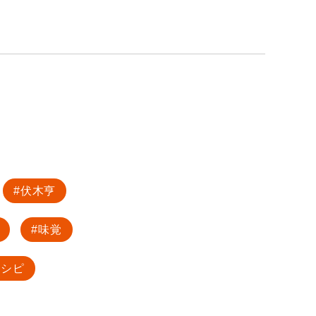
伏木亨
味覚
レシピ