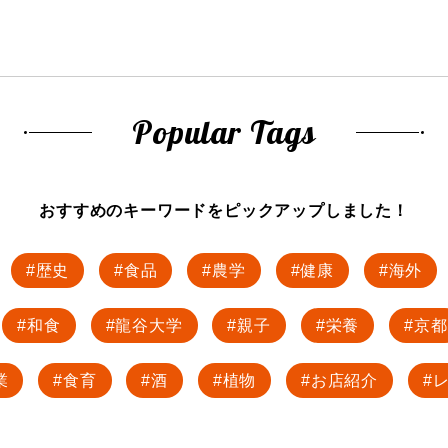
Popular Tags
おすすめのキーワードを
ピックアップしました！
歴史
食品
農学
健康
海外
和食
龍谷大学
親子
栄養
京都
業
食育
酒
植物
お店紹介