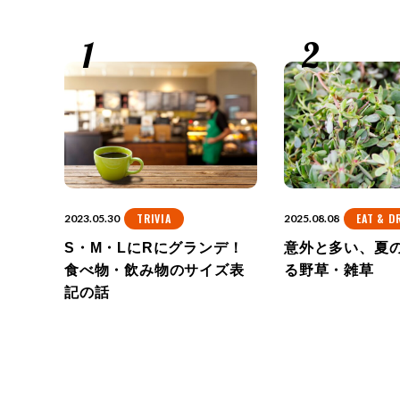
TRIVIA
EAT & D
2023.05.30
2025.08.08
S・M・LにRにグランデ！
意外と多い、夏
食べ物・飲み物のサイズ表
る野草・雑草
記の話