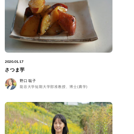
2020.01.17
さつま芋
野口 聡子
龍谷大学短期大学部准教授、博士(農学)