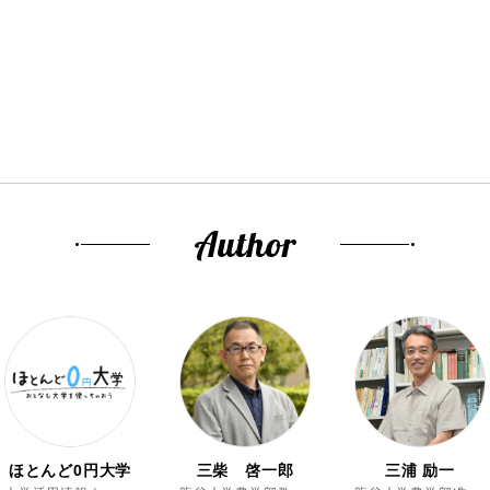
Author
ほとんど0円大学
三柴 啓一郎
三浦 励一