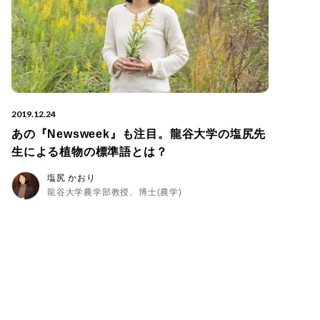
2019.12.24
あの『Newsweek』も注目。龍谷大学の塩尻先
生による植物の標準語とは？
塩尻 かおり
龍谷大学農学部教授、博士(農学)