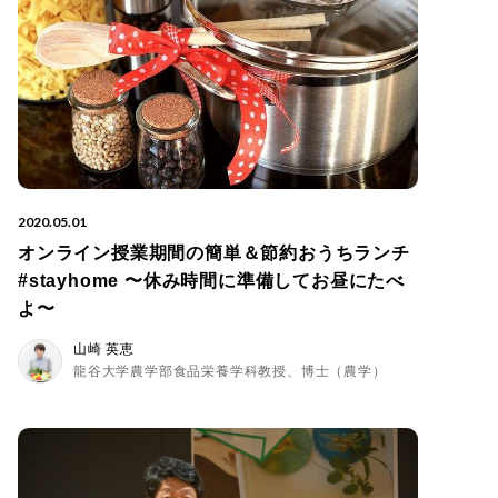
2020.05.01
オンライン授業期間の簡単＆節約おうちランチ
#stayhome 〜休み時間に準備してお昼にたべ
よ〜
山崎 英恵
龍谷大学農学部食品栄養学科教授、博士（農学）