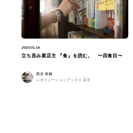
2020.01.14
立ち呑み屋店主 『食』を読む。 〜四食目〜
西谷 将嗣
レボリューションブックス 店主
投
稿