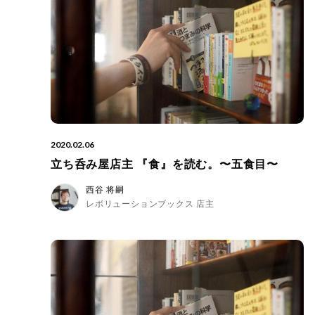
2020.02.06
立ち呑み屋店主 『食』を読む。〜五食目〜
西谷 将嗣
レボリューションブックス 店主