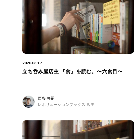
2020.03.19
立ち呑み屋店主 『食』を読む。〜六食目〜
西谷 将嗣
レボリューションブックス 店主