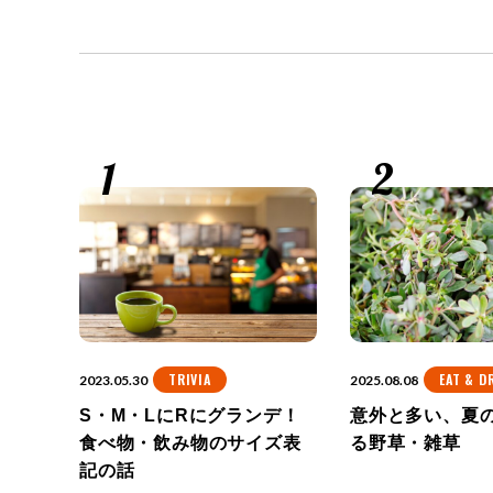
ナ
ビ
ゲ
ー
シ
ョ
ン
TRIVIA
EAT & D
2023.05.30
2025.08.08
S・M・LにRにグランデ！
意外と多い、夏
食べ物・飲み物のサイズ表
る野草・雑草
記の話