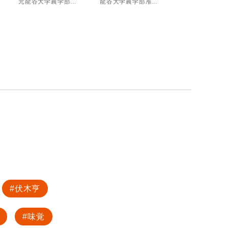
元龍谷大学農学部実験実習助手Ⅰ、博士（農学）
龍谷大学農学部准教授
伏木亨
味覚