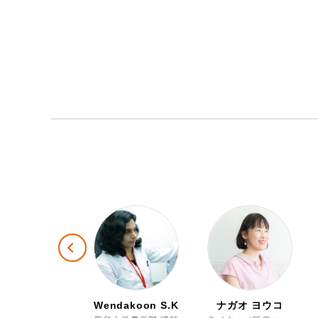
Previous
oglab編集部
Wendakoon S.K.
ナガオ ヨウコ