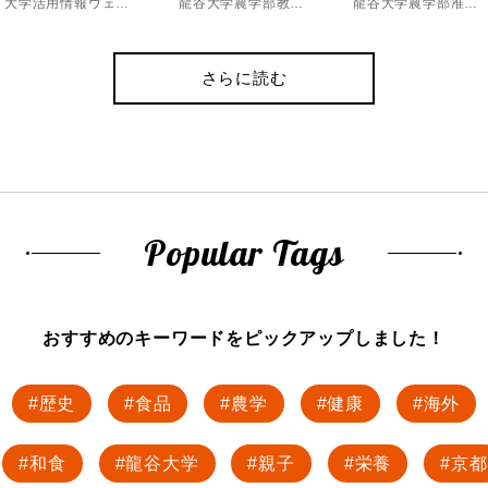
大学活用情報ウェブマガジン
龍谷大学農学部教授、博士（農学）
龍谷大学農学部准教授、博士（農学）
さらに読む
Popular Tags
おすすめのキーワードを
ピックアップしました！
歴史
食品
農学
健康
海外
和食
龍谷大学
親子
栄養
京都