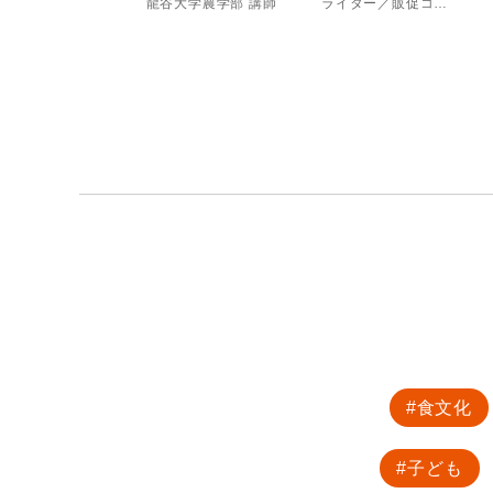
Moglab編集部 取材スタッフ
龍谷大学農学部 講師
ライター／販促コンサルタント
食文化
子ども