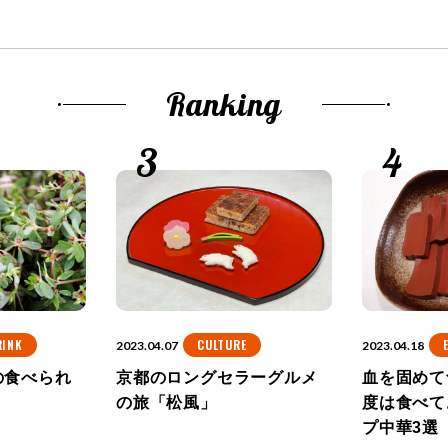
Ranking
RINK
CULTURE
2023.04.07
2023.04.18
の食べられ
京都のロングセラーグルメ
血を固めて
の旅「松風」
度は食べて
プ中華3選