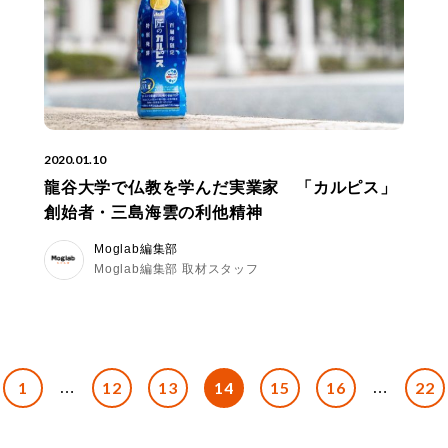
2020.01.10
龍谷大学で仏教を学んだ実業家 「カルピス」
創始者・三島海雲の利他精神
Moglab編集部
Moglab編集部 取材スタッフ
1
12
13
14
15
16
22
…
…