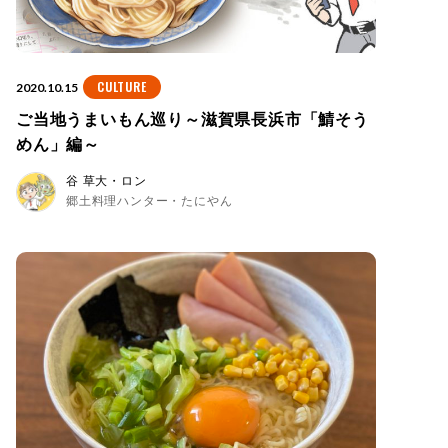
CULTURE
2020.10.15
ご当地うまいもん巡り～滋賀県長浜市「鯖そう
めん」編～
谷 草大・ロン
郷土料理ハンター・たにやん