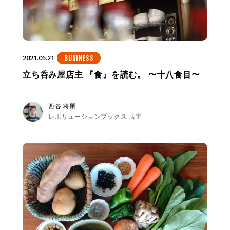
BUSINESS
2021.05.21
立ち呑み屋店主 『食』を読む。 〜十八食目〜
西谷 将嗣
レボリューションブックス 店主