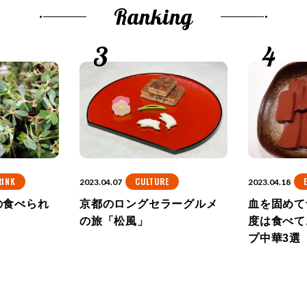
Ranking
RINK
CULTURE
2023.04.07
2023.04.18
の食べられ
京都のロングセラーグルメ
血を固めて
の旅「松風」
度は食べて
プ中華3選