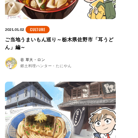
CULTURE
2021.01.02
ご当地うまいもん巡り～栃木県佐野市「耳うど
ん」編～
谷 草大・ロン
郷土料理ハンター・たにやん