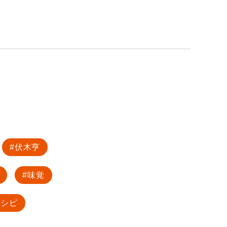
伏木亨
味覚
レシピ