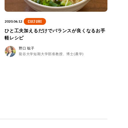
CULTURE
2020.06.12
ひと工夫加えるだけでバランスが良くなるお手
軽レシピ
野口 聡子
龍谷大学短期大学部准教授、博士(農学)