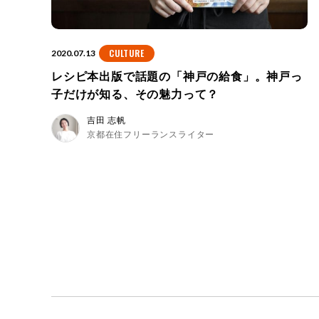
CULTURE
2020.07.13
レシピ本出版で話題の「神戸の給食」。神戸っ
子だけが知る、その魅力って？
吉田 志帆
京都在住フリーランスライター
投
稿
ナ
ビ