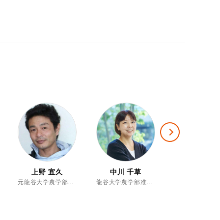
Next
上野 宜久
中川 千草
中川 雅嗣
元龍谷大学農学部実験実習助手Ⅰ、博士（農学）
龍谷大学農学部准教授