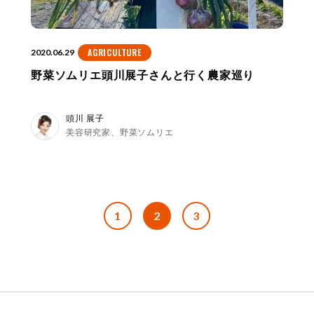
AGRICULTURE
2020.06.29
野菜ソムリエ頭川展子さんと行く農家巡り
頭川 展子
美容研究家、野菜ソムリエ
1
2
3