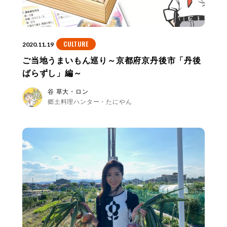
CULTURE
2020.11.19
ご当地うまいもん巡り～京都府京丹後市「丹後
ばらずし」編～
谷 草大・ロン
郷土料理ハンター・たにやん