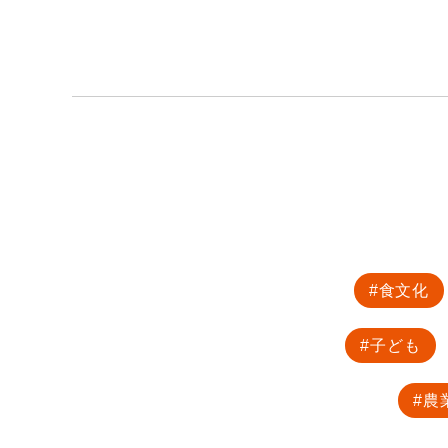
食文化
子ども
農