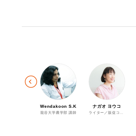
Previous
oglab編集部
Wendakoon S.K.
ナガオ ヨウコ
Moglab編集部 取材スタッフ
龍谷大学農学部 講師
ライター／販促コンサルタント