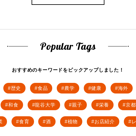
Popular Tags
おすすめのキーワードを
ピックアップしました！
歴史
食品
農学
健康
海外
和食
龍谷大学
親子
栄養
京都
業
食育
酒
植物
お店紹介