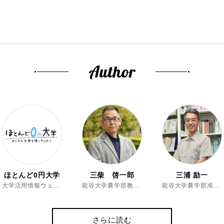
Author
ほとんど0円大学
三柴 啓一郎
三浦 励一
大学活用情報ウェブマガジン
龍谷大学農学部教授、博士（農学）
龍谷大学農学部准教授、博士（農学）
さらに読む