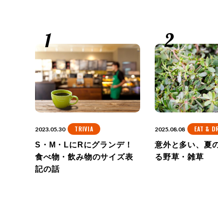
ゲ
ー
シ
ョ
ン
TRIVIA
EAT & D
2023.05.30
2025.08.08
S・M・LにRにグランデ！
意外と多い、夏
食べ物・飲み物のサイズ表
る野草・雑草
記の話