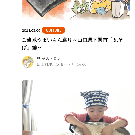
CULTURE
2021.03.05
ご当地うまいもん巡り～山口県下関市「瓦そ
ば」編～
谷 草大・ロン
郷土料理ハンター・たにやん