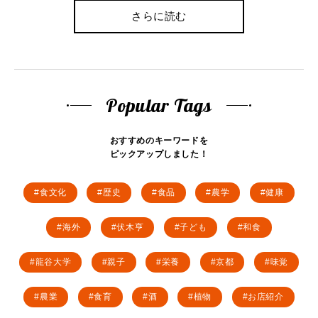
さらに読む
Popular Tags
おすすめのキーワードを
ピックアップしました！
食文化
歴史
食品
農学
健康
海外
伏木亨
子ども
和食
龍谷大学
親子
栄養
京都
味覚
農業
食育
酒
植物
お店紹介