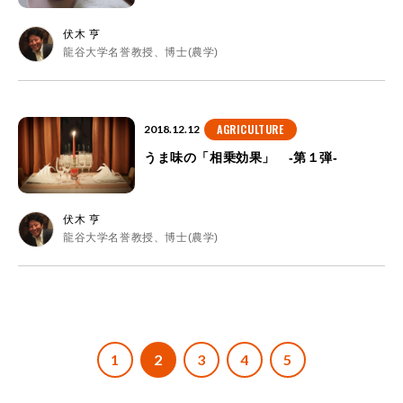
伏木 亨
龍谷大学名誉教授、博士(農学)
AGRICULTURE
2018.12.12
うま味の「相乗効果」 -第１弾-
伏木 亨
龍谷大学名誉教授、博士(農学)
投
1
2
3
4
5
稿
ナ