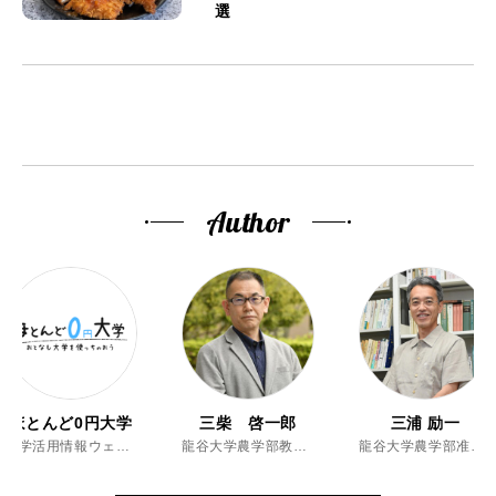
選
Author
ほとんど0円大学
三柴 啓一郎
三浦 励一
大学活用情報ウェブマガジン
龍谷大学農学部教授、博士（農学）
龍谷大学農学部准教授、博士（農学）