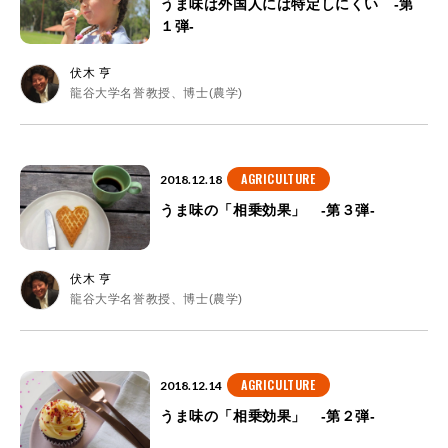
うま味は外国人には特定しにくい -第
１弾-
伏木 亨
龍谷大学名誉教授、博士(農学)
AGRICULTURE
2018.12.18
うま味の「相乗効果」 -第３弾-
伏木 亨
龍谷大学名誉教授、博士(農学)
AGRICULTURE
2018.12.14
うま味の「相乗効果」 -第２弾-