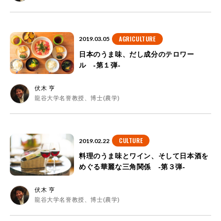
AGRICULTURE
2019.03.05
日本のうま味、だし成分のテロワー
ル -第１弾-
伏木 亨
龍谷大学名誉教授、博士(農学)
CULTURE
2019.02.22
料理のうま味とワイン、そして日本酒を
めぐる華麗な三角関係 -第３弾-
伏木 亨
龍谷大学名誉教授、博士(農学)